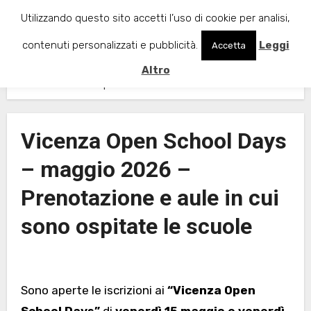
Passa
Utilizzando questo sito accetti l’uso di cookie per analisi,
al
contenuti personalizzati e pubblicità.
Leggi
Accetta
contenuto
Homepage
Vicenza Open School Days – maggio 2026 – Prenotazione e
Altro
aule in cui sono ospitate le scuole
Vicenza Open School Days
– maggio 2026 –
Prenotazione e aule in cui
sono ospitate le scuole
Sono aperte le iscrizioni ai
“Vicenza Open